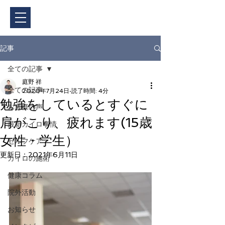
ご予約・料金
記事
全ての記事
庭野 祥
全ての記事
2020年7月24日
読了時間: 4分
勉強をしているとすぐに
お客様の声
肩がこり、疲れます(15歳
最新カイロ事情
女性・学生）
セルフケア
更新日：
2021年6月11日
カイロの施術
健康コラム
院外活動
お知らせ