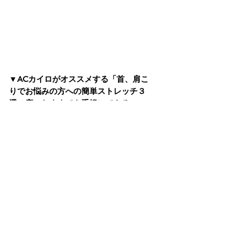
▼ACカイロがオススメする「首、肩こ
りでお悩みの方への簡単ストレッチ３
選」座ったままでも手軽にできる
「胸、脇の下､首のストレッチ」
首や肩こりになると、やはり気になる
のはその場所そのもの。ただ皆さんが
お気づきでないだけで、実は体はあち
らこちらが毎日頑張っています。
その代表格が胸、脇の下、首の前の筋
肉たちです。
https://www.youtube.com/watch?