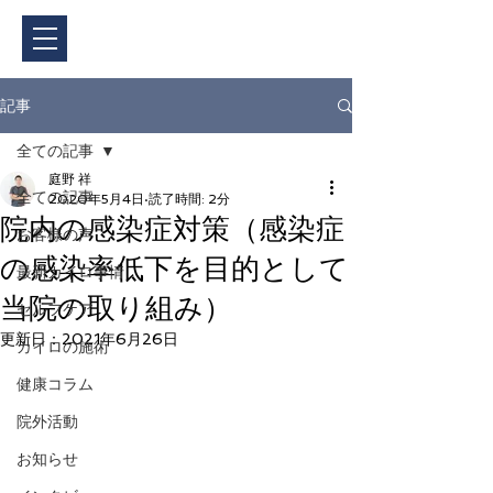
ご予約・料金
記事
全ての記事
庭野 祥
全ての記事
2020年5月4日
読了時間: 2分
院内の感染症対策（感染症
お客様の声
の感染率低下を目的として
最新カイロ事情
当院の取り組み）
セルフケア
更新日：
2021年6月26日
カイロの施術
健康コラム
院外活動
お知らせ