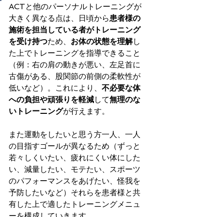
ACTと他のパーソナルトレーニングが
大きく異なる点は、日頃から
患者様の
施術を担当している者がトレーニング
を受け持つ
ため、
お体の状態を理解
し
た上でトレーニングを指導できること
（例：右の肩の動きが悪い、左足首に
古傷がある、股関節の前側の柔軟性が
低いなど）。これにより、
不必要な体
への負担や頑張りを軽減
して
無理のな
いトレーニング
が行えます。
また運動をしたいと思う方一人、一人
の目指すゴールが異なるため（ずっと
若々しくいたい、疲れにくい体にした
い、減量したい、モテたい、スポーツ
のパフォーマンスをあげたい、怪我を
予防したいなど）それらを患者様と共
有した上で適したトレーニングメニュ
ーを構成していきます。