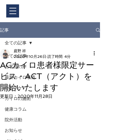
ご予約・料金
記事
全ての記事
庭野 祥
全ての記事
2020年10月26日
読了時間: 4分
ACカイロ患者様限定サー
お客様の声
ビス・ACT（アクト）を
最新カイロ事情
開始いたします
セルフケア
更新日：
2020年11月28日
カイロの施術
健康コラム
院外活動
お知らせ