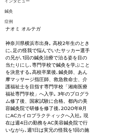
インタビュー
鍼灸
症例
ナオミ オルテガ
神奈川県横浜市出身｡ 高校2年生のとき
に､足の怪我で悩んでいたサッカー選手
の兄が､1回の鍼灸治療で治る姿を目の
当たりにし､専門学校で鍼灸を学ぶこと
を決意する｡高校卒業後､鍼灸師、あん
摩マッサージ指圧師、救急救命士、介
護福祉士を目指す専門学校「湘南医療
福祉専門学校」へ入学｡ 3年のプログラ
ム修了後、国家試験に合格。都内の美
容鍼灸院で研修を修了後､2020年8月
にACカイロプラクティックへ
入社｡ 現
在は週4日の勤務をAC美容鍼灸院で行
いながら､週1日は実兄の怪我を1回の施