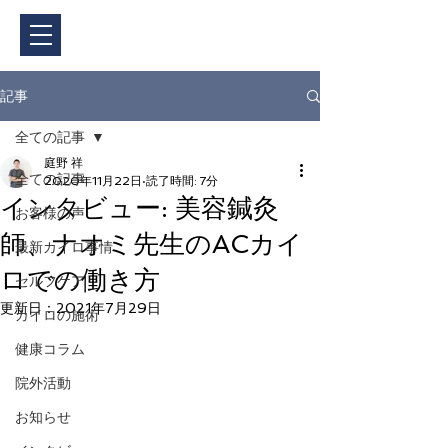
ご予約・料金
記事
全ての記事
庭野 祥
全ての記事
2020年11月22日
読了時間: 7分
インタビュー: 美容鍼灸
お客様の声
師、ナオミ先生のACカイ
最新カイロ事情
ロでの働き方
セルフケア
更新日：
2021年7月29日
カイロの施術
健康コラム
院外活動
お知らせ