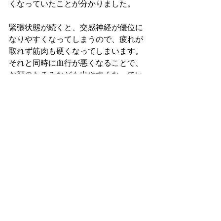
くなっていたことが分かりました。
緊張状態が続くと、交感神経が優位に
なりやすくなってしまうので、疲れが
取れず筋肉も硬くなってしまいます。
それと同時に血行が悪くなることで、
お顔のたるみなども出やすくなってい
ました。
また交感神経の優位が続くと、東洋医
学的に「気」を消耗するスピードが早
くなって、疲れや症状なども出やすく
なってしまいます。
ヒアリング後は､まずは自律神経を整え
るツボを使いリラックスさせてから、
(交感神経を落ち着かせる)お顔の右側の
ケアを重点的に行い、たるみ、お顔の
左右さを改善することができました｡