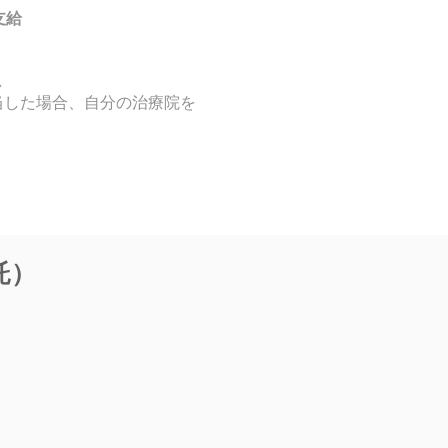
支給
し
当した場合、自分の治療院を
託）