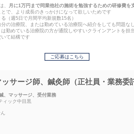
は、
月に1万円まで同業他社の施術を勉強するための研修費を
ことで、
より成長のきっかけになって欲しいためです
る（週5日で月間平均新規数15名）
自分の治療院、または勤めている治療院へ
紹介をしても問題な
くは勤めている治療院の方が通院しやすいクラインアントを担
だいて結構です
ご応募はこちら
マッサージ師、鍼灸師（正社員・業務委
鍼、マッサージ、受付業務
ティック中目黒
せん