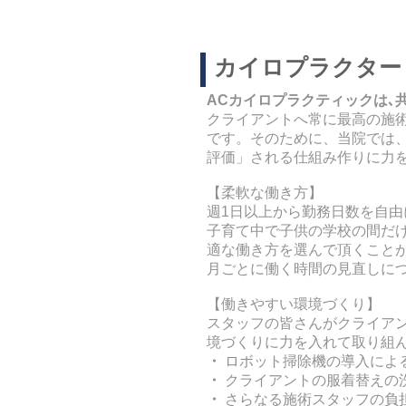
​カイロプラクタ
ACカイロプラクティックは､
クライアントへ常に最高の施
です。そのために、当院では
評価」される仕組み作りに力
【柔軟な働き方】
週1日以上から勤務日数を自由
子育て中で子供の学校の間だ
適な働き方を選んで頂くこと
月ごとに働く時間の見直しに
【働きやすい環境づくり】
スタッフの皆さんがクライア
境づくりに力を入れて取り組
・
ロボット掃除機の導入によ
・
クライアントの服着替えの
・
さらなる施術スタッフの負担