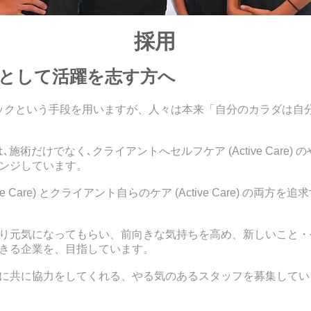
採用
として活躍を志す方へ
ックという手段を用いますが、人々は本来「自分のカラダは自
施術だけでなく､クライアントへセルフケア (Active Care
ンジしています。
ve Care) とクライアント自らのケア (Active Care) の両
り元気になってもらい、前向きな気持ちを高め、新しいこと・
きる企業を、目指しています。
に共に協力をしてくれる、やる気のあるスタッフを募集してい