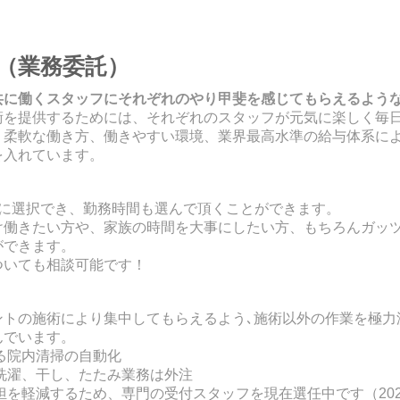
ー（業務委託）
共に働くスタッフにそれぞれのやり甲斐を感じてもらえるよう
術を提供するためには、それぞれのスタッフが元気に楽しく毎
、柔軟な働き方、働きやすい環境、業界最高水準の給与体系に
を入れています。
に選択でき、
勤務時間も選んで頂くことができます。
け働きたい方や、家族の時間を大事にしたい方、もちろんガッ
ができます。
ついても相談可能です！
ントの施術により集中してもらえるよう､施術以外の作業を極力
んでいます。
る院内清掃の自動化
洗濯、干し、たたみ業務は外注
を軽減するため、専門の受付スタッフを現在選任中です（202