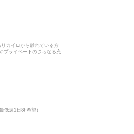
）
ありカイロから離れている方
業やプライベートのさらなる充
）
最低週1日8h希望）