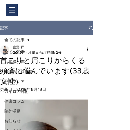
ご予約・料金
記事
全ての記事
庭野 祥
全ての記事
2019年4月19日
読了時間: 2分
首こりと肩こりからくる
お客様の声
頭痛に悩んでいます(33歳
最新カイロ事情
女性）
セルフケア
更新日：
2019年6月18日
カイロの施術
健康コラム
院外活動
お知らせ