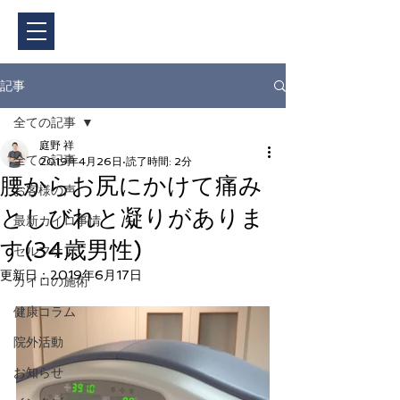
ご予約・料金
記事
全ての記事
庭野 祥
全ての記事
2019年4月26日
読了時間: 2分
腰からお尻にかけて痛み
お客様の声
としびれと凝りがありま
最新カイロ事情
す(34歳男性)
セルフケア
更新日：
2019年6月17日
カイロの施術
健康コラム
院外活動
お知らせ