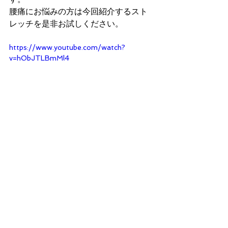
腰痛にお悩みの方は今回紹介するスト
レッチを是非お試しください。
https://www.youtube.com/watch?
v=hObJTLBmMl4
WEBでカイロを予約する→
▼関連記事を探す
#お客様の声
#腰痛
#椎間板ヘルニア
#ストレッチ
お客様の声