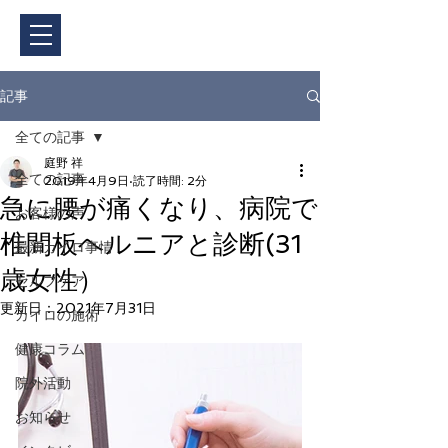
ご予約・料金
記事
全ての記事
庭野 祥
全ての記事
2019年4月9日
読了時間: 2分
急に腰が痛くなり、病院で
お客様の声
椎間板ヘルニアと診断(31
最新カイロ事情
歳女性）
セルフケア
更新日：
2021年7月31日
カイロの施術
健康コラム
院外活動
お知らせ