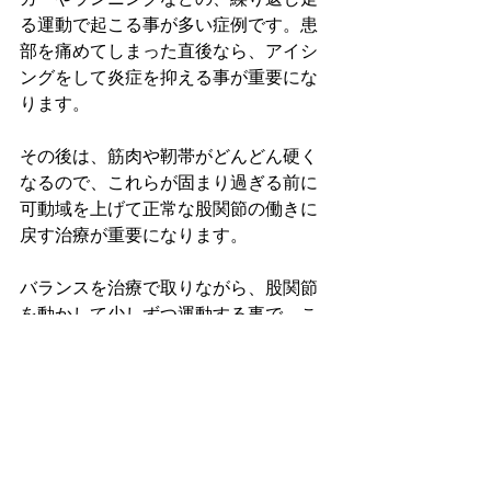
る運動で起こる事が多い症例です。患
部を痛めてしまった直後なら、アイシ
ングをして炎症を抑える事が重要にな
ります。
その後は、筋肉や靭帯がどんどん硬く
なるので、これらが固まり過ぎる前に
可動域を上げて正常な股関節の働きに
戻す治療が重要になります。
バランスを治療で取りながら、股関節
を動かして少しずつ運動する事で、こ
れらの症状は順調に良くなっていきま
す。痛みの感じ方は人それぞれです
が、
痛みは体のサイン
ですので無理に
動いたり我慢したりせず、心配な場合
は専門治療院でしっかりと診てもらう
事をおススメ致します。 