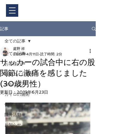
ご予約・料金
記事
全ての記事
庭野 祥
全ての記事
2019年4月11日
読了時間: 2分
サッカーの試合中に右の股
お客様の声
関節に激痛を感じました
最新カイロ事情
(30歳男性）
セルフケア
更新日：
2019年6月23日
カイロの施術
健康コラム
院外活動
お知らせ